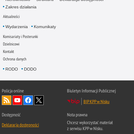
Zakres działania
Aktualności
Wydarzenia
Komunikaty
Komisariaty i Posterunki
Dzielnicowi
Kontakt
Ochrona danych
RODO
DODO
Policja online
Biuletyn Informacji Publicznej
BIP KPP w Nisku
Dostępność
Nota prawna
Chcesz wykorzystać materiał
Deklaracja dostępności
z serwisu KPP w Nisku.